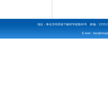
地址：奉化市尚田镇下畈村学校路60号 邮编：315511 电话：
E-mail：
tian@xing