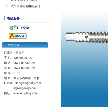
按摩椅电机系列轴芯
汽车雨乱摇窗电机系列...
在线服务
联系方式
联系人：田云萍
手 机：13586639100
电 话：0574-88630029
传 真：0574-88635029
邮 编：315511
地 址：奉化市尚田镇下畈村
E-mail：
tian@xingdazy.com
li@xingdazy.com
网址：
www.xingdazy.com